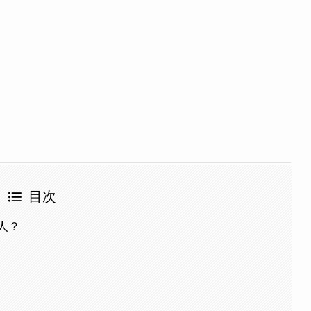
目次
人？