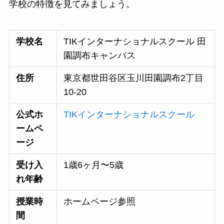
学校の特徴を見てみましょう。
学校名
TIKインターナショナルスクール 田
園調布キャンパス
住所
東京都世田谷区玉川田園調布2丁目
10-20
公式ホ
TIKインターナショナルスクール
ームペ
ージ
受け入
1歳6ヶ月〜5歳
れ年齢
授業時
ホームページ参照
間