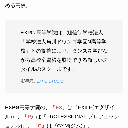
める高校。
EXPG 高等学院は、通信制学校法人
「学校法人角川ドワンゴ学園N高等学
校」との提携により、ダンスを学びな
がら高校卒資格を取得できる新しいス
タイルのスクールです。
引用元：
EXPG STUDIO
EXPG
高等学院の、『
EX
』は『
EX
ILE(エグザイ
ル)』、『
P
』は『
P
ROFESSIONAL(プロフェッシ
ョナル)』、『
G
』は『
G
YM(ジム)』。