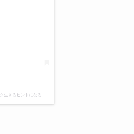
る
坂巻哲也/美容師歴40年/経営者/QVC出演/人生をワクワク生きるヒントになる動画投稿(@tetsuyasakamaki)がシェアした投稿