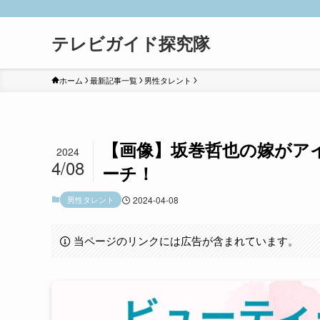
テレビガイド探究隊
ホーム
最新記事一覧
男性タレント
【画像】坂巻哲也の嫁がア
2024
4/08
ーチ！
男性タレント
2024-04-08
当ページのリンクには広告が含まれています。