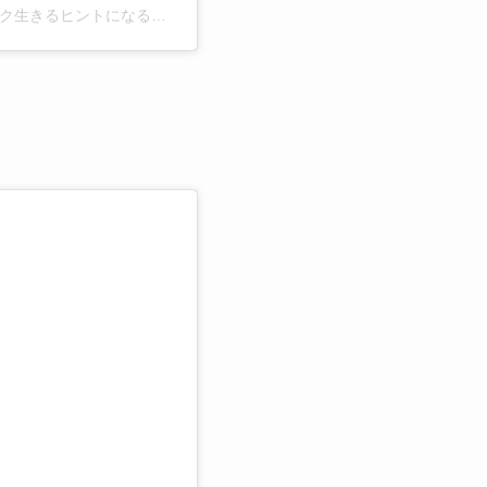
坂巻哲也/美容師歴40年/経営者/QVC出演/人生をワクワク生きるヒントになる動画投稿(@tetsuyasakamaki)がシェアした投稿