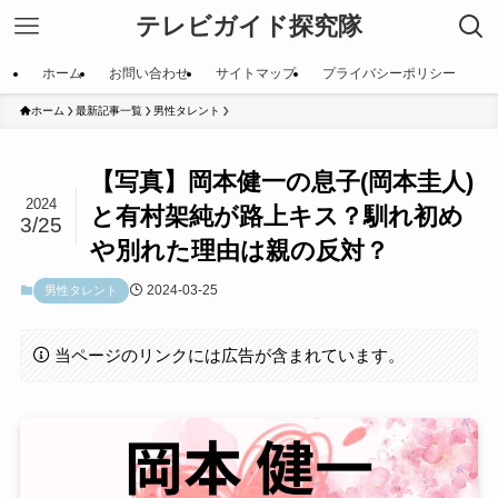
テレビガイド探究隊
ホーム
お問い合わせ
サイトマップ
プライバシーポリシー
ホーム
最新記事一覧
男性タレント
【写真】岡本健一の息子(岡本圭人)
2024
と有村架純が路上キス？馴れ初め
3/25
や別れた理由は親の反対？
2024-03-25
男性タレント
当ページのリンクには広告が含まれています。