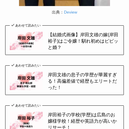
出典：
Deview
あわせて読みたい
【結婚式画像】岸田文雄の嫁(岸田
裕子)はご令嬢！馴れ初めはビビッ
と婚？
あわせて読みたい
岸田文雄の息子の学歴が華麗すぎ
る！高偏差値で経歴もエリートだ
った！
あわせて読みたい
岸田裕子の学校(学歴)は広島のお
嬢様学校！経歴や英語力が高いか
リサーチ！